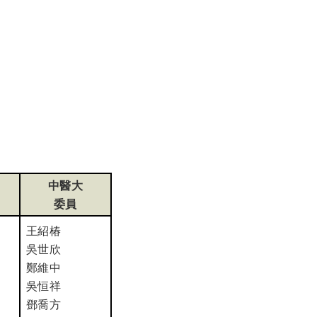
中醫大
委員
王紹椿
吳世欣
鄭維中
吳恒祥
鄧喬方