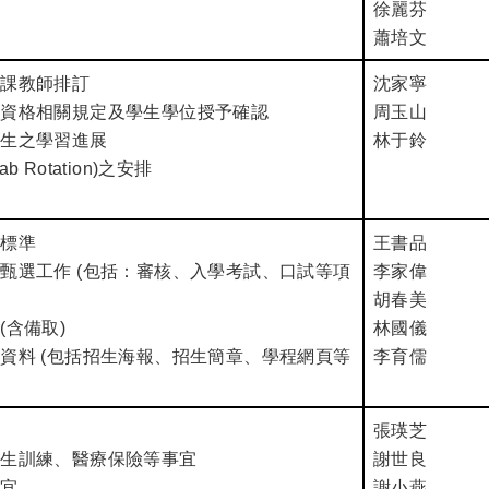
徐麗芬
蕭培文
授課教師排訂
沈家寧
業資格相關規定及學生學位授予確認
周玉山
究生之學習進展
林于鈴
b Rotation)之安排
考標準
王書品
之甄選工作 (包括：審核、入學考試、口試等項
李家偉
胡春美
(含備取)
林國儀
傳資料 (包括招生海報、招生簡章、學程網頁等
李育儒
宜
張瑛芝
新生訓練、醫療保險等事宜
謝世良
事宜
謝小燕