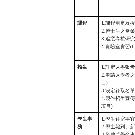
課程
1.
課程制定及
2.博士生之畢
3.追蹤考核研
4.實驗室實習(La
招生
1.
訂定入學報
2.申請入學者
目)
3.決定錄取名單
4.製作招生宣
項目)
學生事
1.
學生住宿事
務
2.學生報到、
3.發放獎學金