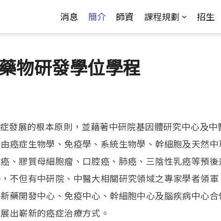
Jump to Main content
Jump to Navigation
消息
簡介
師資
課程規劃
招生
藥物研發學位學程
發展的根本原則，並藉著中研院基因體研究中心及中
，由癌症生物學、免疫學、系統生物學、幹細胞及天然中
臟癌、膠質母細胞瘤、口腔癌、肺癌、三陰性乳癌等預後
勢，不但有中研院、中醫大相關研究領域之專家學者領軍
、新藥開發中心、免疫中心、幹細胞中心及腦疾病中心合
發展出嶄新的癌症治療方式。