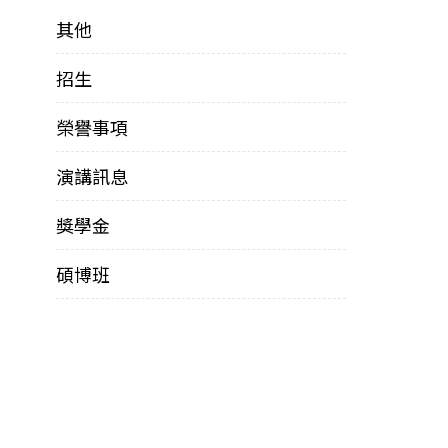
其他
招生
榮譽事項
演講訊息
獎學金
碩博班